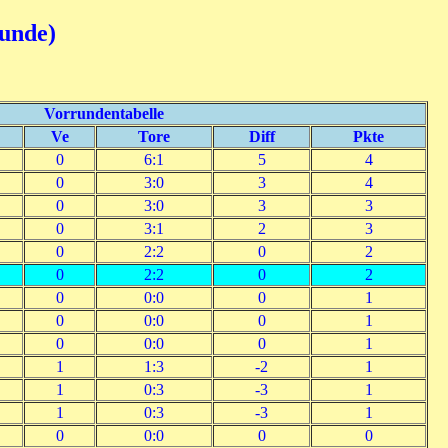
runde)
Vorrundentabelle
Ve
Tore
Diff
Pkte
0
6:1
5
4
0
3:0
3
4
0
3:0
3
3
0
3:1
2
3
0
2:2
0
2
0
2:2
0
2
0
0:0
0
1
0
0:0
0
1
0
0:0
0
1
1
1:3
-2
1
1
0:3
-3
1
1
0:3
-3
1
0
0:0
0
0