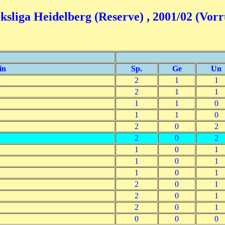
ksliga Heidelberg (Reserve) , 2001/02 (Vor
in
Sp.
Ge
Un
2
1
1
2
1
1
1
1
0
1
1
0
2
0
2
2
0
2
1
0
1
1
0
1
1
0
1
2
0
1
2
0
1
2
0
1
0
0
0