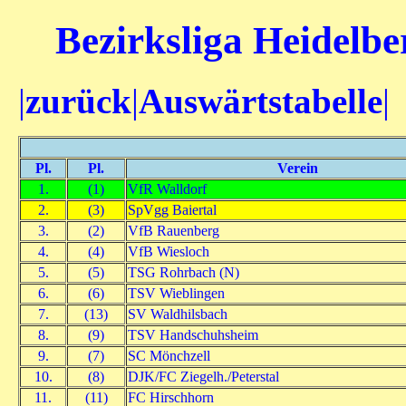
Bezirksliga Heidelbe
|
zurück
|
Auswärtstabelle
|
Pl.
Pl.
Verein
1.
(1)
VfR Walldorf
2.
(3)
SpVgg Baiertal
3.
(2)
VfB Rauenberg
4.
(4)
VfB Wiesloch
5.
(5)
TSG Rohrbach (N)
6.
(6)
TSV Wieblingen
7.
(13)
SV Waldhilsbach
8.
(9)
TSV Handschuhsheim
9.
(7)
SC Mönchzell
10.
(8)
DJK/FC Ziegelh./Peterstal
11.
(11)
FC Hirschhorn