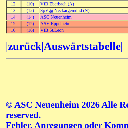
12.
(10)
VfB Eberbach (A)
13.
(12)
SpVgg Neckargemünd (N)
14.
(14)
ASC Neuenheim
15.
(15)
ASV Eppelheim
16.
(16)
VfB St.Leon
|
zurück
|
Auswärtstabelle
|
© ASC Neuenheim 2026 Alle Rec
reserved.
Fehler, Anregungen oder Komme