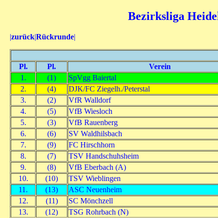
Bezirksliga Heide
|
zurück
|
Rückrunde
|
Pl.
Pl.
Verein
1.
(1)
SpVgg Baiertal
2.
(4)
DJK/FC Ziegelh./Peterstal
3.
(2)
VfR Walldorf
4.
(5)
VfB Wiesloch
5.
(3)
VfB Rauenberg
6.
(6)
SV Waldhilsbach
7.
(9)
FC Hirschhorn
8.
(7)
TSV Handschuhsheim
9.
(8)
VfB Eberbach (A)
10.
(10)
TSV Wieblingen
11.
(13)
ASC Neuenheim
12.
(11)
SC Mönchzell
13.
(12)
TSG Rohrbach (N)