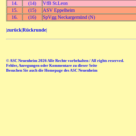
14.
(14)
VfB St.Leon
15.
(15)
ASV Eppelheim
16.
(16)
SpVgg Neckargemünd (N)
|
zurück
|
Rückrunde
|
© ASC Neuenheim 2026 Alle Rechte vorbehalten / All rights reserved.
Fehler, Anregungen oder Kommentare zu dieser Seite
Besuchen Sie auch die Homepage des ASC Neuenheim