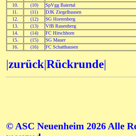
10.
(10)
SpVgg Baiertal
11.
(11)
DJK Ziegelhausen
12.
(12)
SG Horrenberg
13.
(13)
VfB Rauenberg
14.
(14)
FC Hirschhorn
15.
(15)
SG Mauer
16.
(16)
FC Schatthausen
|
zurück
|
Rückrunde
|
© ASC Neuenheim 2026 Alle Rec