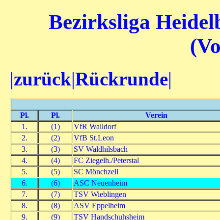
Bezirksliga Heidel
(V
|
zurück
|
Rückrunde
|
Pl.
Pl.
Verein
1.
(1)
VfR Walldorf
2.
(2)
VfB St.Leon
3.
(3)
SV Waldhilsbach
4.
(4)
FC Ziegelh./Peterstal
5.
(5)
SC Mönchzell
6.
(6)
ASC Neuenheim
7.
(7)
TSV Wieblingen
8.
(8)
ASV Eppelheim
9.
(9)
TSV Handschuhsheim