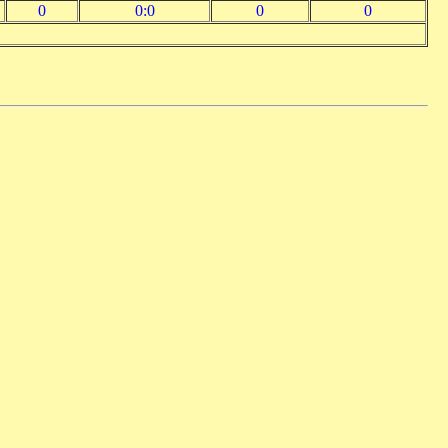
0
0:0
0
0