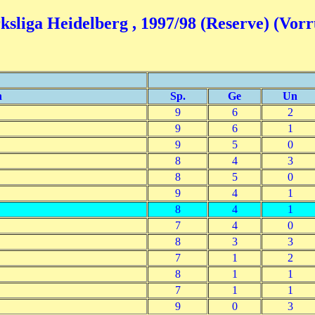
ksliga Heidelberg , 1997/98 (Reserve) (Vor
n
Sp.
Ge
Un
9
6
2
9
6
1
9
5
0
8
4
3
8
5
0
9
4
1
8
4
1
7
4
0
8
3
3
7
1
2
8
1
1
7
1
1
9
0
3