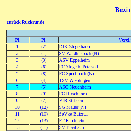
Bezir
|
zurück
|
Rückrunde
|
Pl.
Pl.
Verei
1.
(2)
DJK Ziegelhausen
2.
(1)
SV Waldhilsbach (N)
3.
(3)
ASV Eppelheim
4.
(6)
FC Ziegelh./Peterstal
5.
(8)
FC Spechbach (N)
6.
(4)
TSV Wieblingen
7.
(5)
ASC Neuenheim
8.
(9)
FC Hirschhorn
9.
(7)
VfB St.Leon
10.
(12)
SG Mauer (N)
11.
(10)
SpVgg Baiertal
12.
(13)
FT Kirchheim
13.
(11)
SV Eberbach