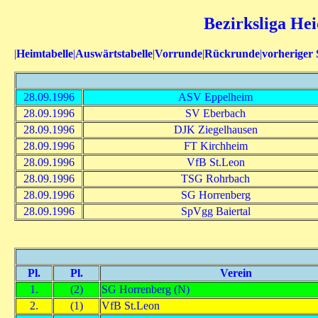
Bezirksliga Hei
|
Heimtabelle
|
Auswärtstabelle
|
Vorrunde
|
Rückrunde
|
vorheriger 
28.09.1996
ASV Eppelheim
28.09.1996
SV Eberbach
28.09.1996
DJK Ziegelhausen
28.09.1996
FT Kirchheim
28.09.1996
VfB St.Leon
28.09.1996
TSG Rohrbach
28.09.1996
SG Horrenberg
28.09.1996
SpVgg Baiertal
Pl.
Pl.
Verein
1.
(2)
SG Horrenberg (N)
2.
(1)
VfB St.Leon