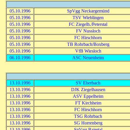
05.10.1996
SpVgg Neckargemünd
05.10.1996
TSV Wieblingen
05.10.1996
FC Ziegelh./Peterstal
05.10.1996
FV Nussloch
05.10.1996
FC Hirschhorn
05.10.1996
TB Rohrbach/Boxberg
05.10.1996
VfB Wiesloch
06.10.1996
ASC Neuenheim
13.10.1996
SV Eberbach
13.10.1996
DJK Ziegelhausen
13.10.1996
ASV Eppelheim
13.10.1996
FT Kirchheim
13.10.1996
FC Hirschhorn
13.10.1996
TSG Rohrbach
13.10.1996
SG Horrenberg
13.10.1996
SpVgg Baiertal