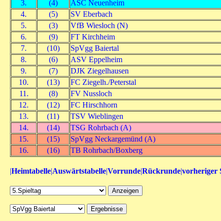
3.
(4)
ASC Neuenheim
4.
(5)
SV Eberbach
5.
(3)
VfB Wiesloch (N)
6.
(9)
FT Kirchheim
7.
(10)
SpVgg Baiertal
8.
(6)
ASV Eppelheim
9.
(7)
DJK Ziegelhausen
10.
(13)
FC Ziegelh./Peterstal
11.
(8)
FV Nussloch
12.
(12)
FC Hirschhorn
13.
(11)
TSV Wieblingen
14.
(14)
TSG Rohrbach (A)
15.
(15)
SpVgg Neckargemünd (A)
16.
(16)
TB Rohrbach/Boxberg
|
Heimtabelle
|
Auswärtstabelle
|
Vorrunde
|
Rückrunde
|
vorheriger 