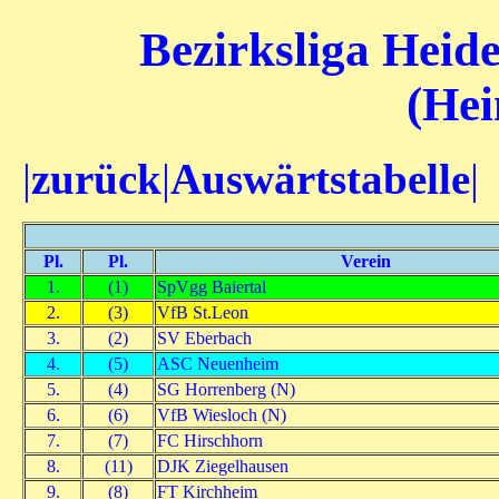
Bezirksliga Heide
(Hei
|
zurück
|
Auswärtstabelle
|
Pl.
Pl.
Verein
1.
(1)
SpVgg Baiertal
2.
(3)
VfB St.Leon
3.
(2)
SV Eberbach
4.
(5)
ASC Neuenheim
5.
(4)
SG Horrenberg (N)
6.
(6)
VfB Wiesloch (N)
7.
(7)
FC Hirschhorn
8.
(11)
DJK Ziegelhausen
9.
(8)
FT Kirchheim