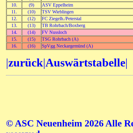
10.
(9)
ASV Eppelheim
11.
(10)
TSV Wieblingen
12.
(12)
FC Ziegelh./Peterstal
13.
(13)
TB Rohrbach/Boxberg
14.
(14)
FV Nussloch
15.
(15)
TSG Rohrbach (A)
16.
(16)
SpVgg Neckargemünd (A)
|
zurück
|
Auswärtstabelle
|
© ASC Neuenheim 2026 Alle Rec