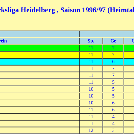
ksliga Heidelberg , Saison 1996/97 (Heimta
ein
Sp.
Ge
11
7
11
7
11
6
11
7
11
7
11
5
10
5
10
5
10
6
11
6
11
4
11
4
12
3