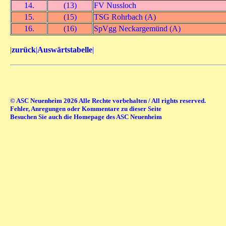
14.
(13)
FV Nussloch
15.
(15)
TSG Rohrbach (A)
16.
(16)
SpVgg Neckargemünd (A)
|
zurück
|
Auswärtstabelle
|
© ASC Neuenheim 2026 Alle Rechte vorbehalten / All rights reserved.
Fehler, Anregungen oder Kommentare zu dieser Seite
Besuchen Sie auch die Homepage des ASC Neuenheim