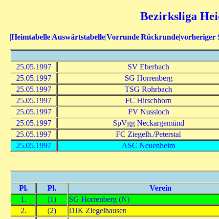
Bezirksliga Hei
|
Heimtabelle
|
Auswärtstabelle
|
Vorrunde
|
Rückrunde
|
vorheriger 
25.05.1997
SV Eberbach
25.05.1997
SG Horrenberg
25.05.1997
TSG Rohrbach
25.05.1997
FC Hirschhorn
25.05.1997
FV Nussloch
25.05.1997
SpVgg Neckargemünd
25.05.1997
FC Ziegelh./Peterstal
25.05.1997
ASC Neuenheim
Pl.
Pl.
Verein
1.
(1)
SG Horrenberg (N)
2.
(2)
DJK Ziegelhausen