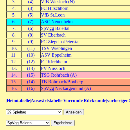
3.
(4)
VfB Wiesloch (N)
4.
(3)
FC Hirschhorn
5.
(5)
VfB St.Leon
6.
(7)
ASC Neuenheim
7.
(6)
SpVgg Baiertal
8.
(8)
SV Eberbach
9.
(9)
FC Ziegelh./Peterstal
10.
(11)
TSV Wieblingen
11.
(10)
ASV Eppelheim
12.
(12)
FT Kirchheim
13.
(13)
FV Nussloch
14.
(15)
TSG Rohrbach (A)
15.
(14)
TB Rohrbach/Boxberg
16.
(16)
SpVgg Neckargemünd (A)
|
Heimtabelle
|
Auswärtstabelle
|
Vorrunde
|
Rückrunde
|
vorheriger 