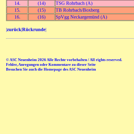
14.
(14)
TSG Rohrbach (A)
15.
(15)
TB Rohrbach/Boxberg
16.
(16)
SpVgg Neckargemünd (A)
|
zurück
|
Rückrunde
|
© ASC Neuenheim 2026 Alle Rechte vorbehalten / All rights reserved.
Fehler, Anregungen oder Kommentare zu dieser Seite
Besuchen Sie auch die Homepage des ASC Neuenheim