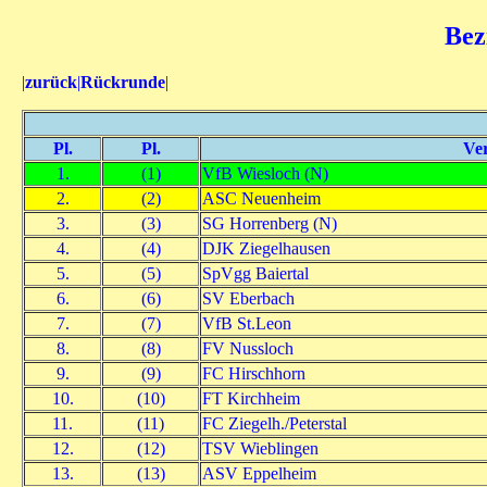
Bez
|
zurück
|
Rückrunde
|
Pl.
Pl.
Ver
1.
(1)
VfB Wiesloch (N)
2.
(2)
ASC Neuenheim
3.
(3)
SG Horrenberg (N)
4.
(4)
DJK Ziegelhausen
5.
(5)
SpVgg Baiertal
6.
(6)
SV Eberbach
7.
(7)
VfB St.Leon
8.
(8)
FV Nussloch
9.
(9)
FC Hirschhorn
10.
(10)
FT Kirchheim
11.
(11)
FC Ziegelh./Peterstal
12.
(12)
TSV Wieblingen
13.
(13)
ASV Eppelheim