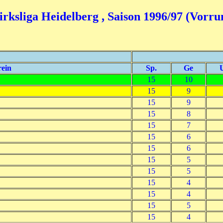
irksliga Heidelberg , Saison 1996/97 (Vorru
ein
Sp.
Ge
15
10
15
9
15
9
15
8
15
7
15
6
15
6
15
5
15
5
15
4
15
4
15
5
15
4