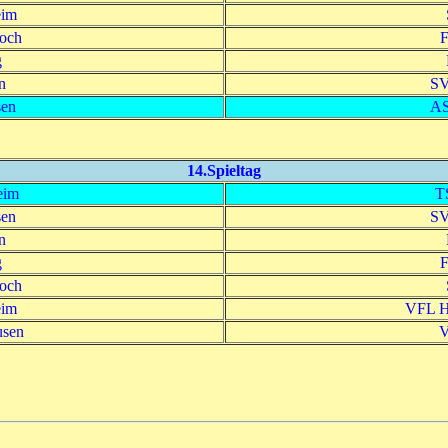
eim
och
F
g
n
SV
en
AS
14.Spieltag
eim
T
en
SV
n
g
F
och
eim
VFL He
usen
V