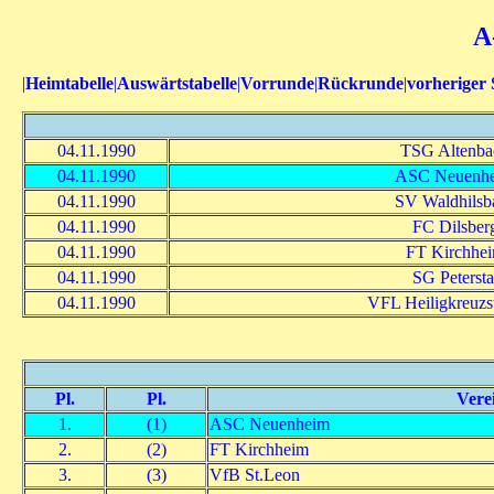
A
|
Heimtabelle
|
Auswärtstabelle
|
Vorrunde
|
Rückrunde
|
vorheriger 
04.11.1990
TSG Altenba
04.11.1990
ASC Neuenh
04.11.1990
SV Waldhilsb
04.11.1990
FC Dilsber
04.11.1990
FT Kirchhe
04.11.1990
SG Petersta
04.11.1990
VFL Heiligkreuzs
Pl.
Pl.
Vere
1.
(1)
ASC Neuenheim
2.
(2)
FT Kirchheim
3.
(3)
VfB St.Leon