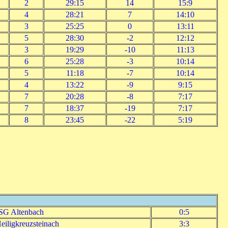
2
29:15
14
15:9
4
28:21
7
14:10
3
25:25
0
13:11
5
28:30
-2
12:12
3
19:29
-10
11:13
6
25:28
-3
10:14
5
11:18
-7
10:14
4
13:22
-9
9:15
7
20:28
-8
7:17
7
18:37
-19
7:17
8
23:45
-22
5:19
SG Altenbach
0:5
iligkreuzsteinach
3:3