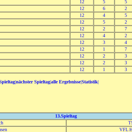
12
5
5
12
6
2
12
4
5
12
5
2
12
2
7
12
4
2
12
3
4
12
1
7
12
2
3
12
2
3
12
1
3
Spieltag
|
nächster Spieltag
|
alle Ergebnisse
|
Statistik
|
13.Spieltag
ch
T
usen
VFL He