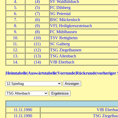
4.
(4)
SV Waldhilsbach
5.
(5)
FC Dilsberg
6.
(7)
SG Peterstal
7.
(6)
BSC Mückenloch
8.
(9)
VFL Heiligkreuzsteinach
9.
(8)
FC Mühlhausen
10.
(10)
TSV Rettigheim
11.
(11)
SC Gaiberg
12.
(12)
TSG Ziegelhausen
13.
(13)
TSG Altenbach
14.
(14)
VfB Eberbach
|
Heimtabelle
|
Auswärtstabelle
|
Vorrunde
|
Rückrunde
|
vorheriger 
11.11.1990
VfB Eberba
11.11.1990
TSG Ziegelha