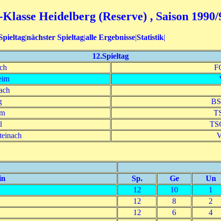
-Klasse Heidelberg (Reserve) , Saison 1990/
Spieltag
|
nächster Spieltag
|
alle Ergebnisse
|
Statistik
|
12.Spieltag
ch
F
eim
ach
g
BS
im
TS
l
TSG
teinach
V
in
Sp.
Ge
Un
12
10
1
12
8
2
12
6
4