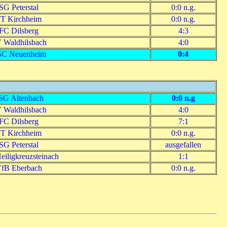
SG Peterstal
0:0 n.g.
T Kirchheim
0:0 n.g.
FC Dilsberg
4:3
 Waldhilsbach
4:0
C Neuenheim
0:4
SG Altenbach
0:0 n.g
 Waldhilsbach
4:0
FC Dilsberg
7:1
T Kirchheim
0:0 n.g.
SG Peterstal
ausgefallen
iligkreuzsteinach
1:1
fB Eberbach
0:0 n.g.