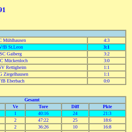
91
C Mühlhausen
4:3
VfB St.Leon
3:1
SC Gaiberg
3:2
C Mückenloch
3:0
V Rettigheim
1:1
 Ziegelhausen
1:1
fB Eberbach
0:0
Gesamt
Ve
Tore
Diff
Pkte
1
40:16
24
21:3
2
47:22
25
18:6
2
36:26
10
16:8