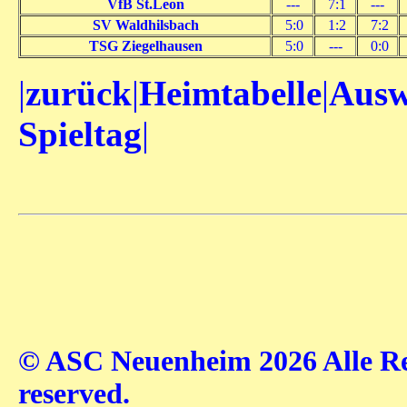
VfB St.Leon
---
7:1
---
SV Waldhilsbach
5:0
1:2
7:2
TSG Ziegelhausen
5:0
---
0:0
|
zurück
|
Heimtabelle
|
Ausw
Spieltag
|
© ASC Neuenheim 2026 Alle Rec
reserved.