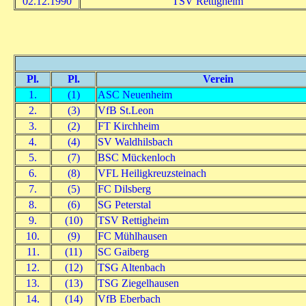
02.12.1990
TSV Rettigheim
Pl.
Pl.
Verein
1.
(1)
ASC Neuenheim
2.
(3)
VfB St.Leon
3.
(2)
FT Kirchheim
4.
(4)
SV Waldhilsbach
5.
(7)
BSC Mückenloch
6.
(8)
VFL Heiligkreuzsteinach
7.
(5)
FC Dilsberg
8.
(6)
SG Peterstal
9.
(10)
TSV Rettigheim
10.
(9)
FC Mühlhausen
11.
(11)
SC Gaiberg
12.
(12)
TSG Altenbach
13.
(13)
TSG Ziegelhausen
14.
(14)
VfB Eberbach