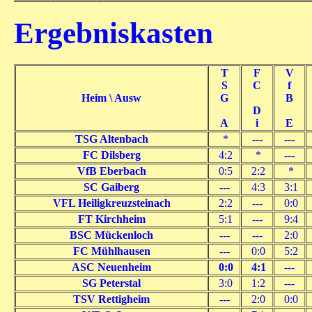
Ergebniskasten
T
F
V
S
C
f
Heim \ Ausw
G
B
D
A
i
E
TSG Altenbach
*
---
---
FC Dilsberg
4:2
*
---
VfB Eberbach
0:5
2:2
*
SC Gaiberg
---
4:3
3:1
VFL Heiligkreuzsteinach
2:2
---
0:0
FT Kirchheim
5:1
---
9:4
BSC Mückenloch
---
---
2:0
FC Mühlhausen
---
0:0
5:2
ASC Neuenheim
0:0
4:1
---
SG Peterstal
3:0
1:2
---
TSV Rettigheim
---
2:0
0:0