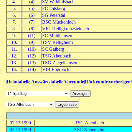
4.
(4)
SV Waldhilsbach
5.
(5)
FC Dilsberg
6.
(6)
SG Peterstal
7.
(7)
BSC Mückenloch
8.
(8)
VFL Heiligkreuzsteinach
9.
(11)
FC Mühlhausen
10.
(9)
TSV Rettigheim
11.
(10)
SC Gaiberg
12.
(12)
TSG Altenbach
13.
(13)
TSG Ziegelhausen
14.
(14)
VfB Eberbach
|
Heimtabelle
|
Auswärtstabelle
|
Vorrunde
|
Rückrunde
|
vorheriger 
02.12.1990
TSG Altenbach
02.12.1990
ASC Neuenheim