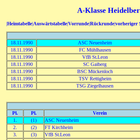
A-Klasse Heidelberg
|
Heimtabelle
|
Auswärtstabelle
|
Vorrunde
|
Rückrunde
|
vorheriger 
18.11.1990
ASC Neuenheim
18.11.1990
FC Mühlhausen
18.11.1990
VfB St.Leon
18.11.1990
SC Gaiberg
18.11.1990
BSC Mückenloch
18.11.1990
TSV Rettigheim
18.11.1990
TSG Ziegelhausen
Pl.
Pl.
Verein
1.
(1)
ASC Neuenheim
2.
(2)
FT Kirchheim
3.
(3)
VfB St.Leon