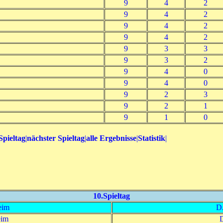
9
4
2
9
4
2
9
4
2
9
4
2
9
3
3
9
3
2
9
4
0
9
4
0
9
2
3
9
2
1
9
1
0
Spieltag
|
nächster Spieltag
|
alle Ergebnisse
|
Statistik
|
10.Spieltag
eim
D
eim