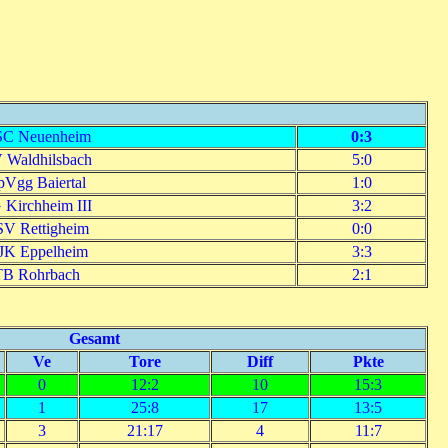
C Neuenheim
0:3
 Waldhilsbach
5:0
pVgg Baiertal
1:0
 Kirchheim III
3:2
V Rettigheim
0:0
JK Eppelheim
3:3
TB Rohrbach
2:1
Gesamt
Ve
Tore
Diff
Pkte
0
12:2
10
15:3
1
25:8
17
13:5
3
21:17
4
11:7