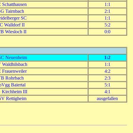
 Schatthausen
1:1
G Tairnbach
2:1
idelberger SC
1:1
C Walldorf II
5:2
B Wiesloch II
0:0
C Neuenheim
1:2
 Waldhilsbach
1:1
 Frauenweiler
4:2
TB Rohrbach
2:3
pVgg Baiertal
5:1
 Kirchheim III
4:1
V Rettigheim
ausgefallen