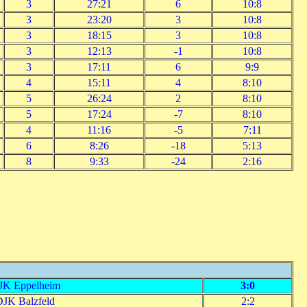
3
27:21
6
10:8
3
23:20
3
10:8
3
18:15
3
10:8
3
12:13
-1
10:8
3
17:11
6
9:9
4
15:11
4
8:10
5
26:24
2
8:10
5
17:24
-7
8:10
4
11:16
-5
7:11
6
8:26
-18
5:13
8
9:33
-24
2:16
JK Eppelheim
3:0
DJK Balzfeld
2:2