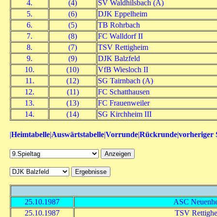
4.
(4)
SV Waldhilsbach (A)
5.
(6)
DJK Eppelheim
6.
(5)
TB Rohrbach
7.
(8)
FC Walldorf II
8.
(7)
TSV Rettigheim
9.
(9)
DJK Balzfeld
10.
(10)
VfB Wiesloch II
11.
(12)
SG Tairnbach (A)
12.
(11)
FC Schatthausen
13.
(13)
FC Frauenweiler
14.
(14)
SG Kirchheim III
|
Heimtabelle
|
Auswärtstabelle
|
Vorrunde
|
Rückrunde
|
vorheriger 
25.10.1987
ASC Neuenh
25.10.1987
TSV Rettigh