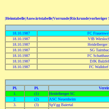
|
Heimtabelle
|
Auswärtstabelle
|
Vorrunde
|
Rückrunde
|
vorheriger 
18.10.1987
FC Frauenwei
18.10.1987
VfB Wiesloch
18.10.1987
Heidelberger
18.10.1987
SG Tairnba
18.10.1987
FC Schatthau
18.10.1987
DJK Balzfe
18.10.1987
FC Walldorf 
Pl.
Pl.
Verei
1.
(1)
Heidelberger SC
2.
(2)
ASC Neuenheim
3.
(3)
SpVgg Baiertal