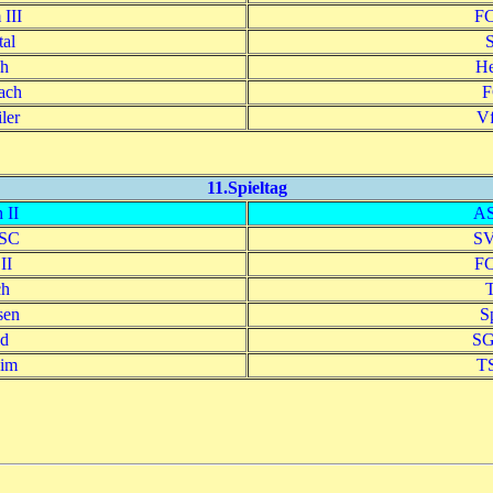
III
FC
al
S
ch
He
ach
F
ler
Vf
11.Spieltag
 II
AS
 SC
SV
II
FC
ch
sen
S
ld
SG
im
TS