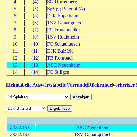
4.
(4)
SG Horrenberg
5.
(5)
SpVgg Baiertal (A)
6.
(8)
DJK Eppelheim
7.
(6)
TSV Gauangelloch
8.
(7)
FC Frauenweiler
9.
(9)
TSV Rettigheim
10.
(10)
FC Schatthausen
11.
(11)
DJK Balzfeld
12.
(12)
TB Rohrbach
13.
(13)
ASC Neuenheim
14.
(14)
FC St.Ilgen
|
Heimtabelle
|
Auswärtstabelle
|
Vorrunde
|
Rückrunde
|
vorheriger 
22.02.1981
ASC Neuenheim
23.02.1981
TSV Gauangelloch