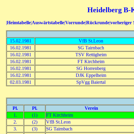
Heidelberg B-Kl
|
Heimtabelle
|
Auswärtstabelle
|
Vorrunde
|
Rückrunde
|
vorheriger 
15.02.1981
VfB St.Leon
16.02.1981
SG Tairnbach
16.02.1981
TSV Rettigheim
16.02.1981
FT Kirchheim
16.02.1981
SG Horrenberg
16.02.1981
DJK Eppelheim
02.03.1981
SpVgg Baiertal
Pl.
Pl.
Verein
1.
(1)
FT Kirchheim
2.
(2)
VfB St.Leon
3.
(3)
SG Tairnbach